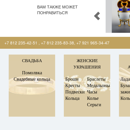
ВАМ ТАКЖЕ МОЖЕТ
ПОНРАВИТЬСЯ
+7 812 235-42-51
,
+7 812 235-83-38
,
+7 921 965-34-47
СВАДЬБА
ЖЕНСКИЕ
УКРАШЕНИЯ
Помолвка
Свадебные кольца
Броши
Браслеты
Лад
Кресты
Медальоны
Була
Подвески
Часы
заж
Кольца
Колье
Коль
Серьги