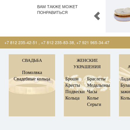
ВАМ ТАКЖЕ МОЖЕТ
ПОНРАВИТЬСЯ
+7 812 235-42-51
,
+7 812 235-83-38
,
+7 921 965-34-47
СВАДЬБА
ЖЕНСКИЕ
УКРАШЕНИЯ
Помолвка
Свадебные кольца
Броши
Браслеты
Лад
Кресты
Медальоны
Була
Подвески
Часы
заж
Кольца
Колье
Коль
Серьги